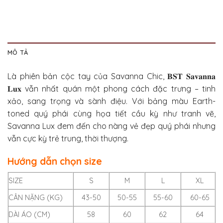
MÔ TẢ
Là phiên bản cộc tay của Savanna Chic, 𝐁𝐒𝐓 𝐒𝐚𝐯𝐚𝐧𝐧𝐚
𝐋𝐮𝐱 vẫn nhất quán một phong cách đặc trưng – tinh
xảo, sang trọng và sành điệu. Với bảng màu Earth-
toned quý phái cùng họa tiết cầu kỳ như tranh vẽ,
Savanna Lux đem đến cho nàng vẻ đẹp quý phái nhưng
vẫn cực kỳ trẻ trung, thời thượng.
Hướng dẫn chọn size
SIZE
S
M
L
XL
CÂN NẶNG (KG)
43-50
50-55
55-60
60-65
DÀI ÁO (CM)
58
60
62
64