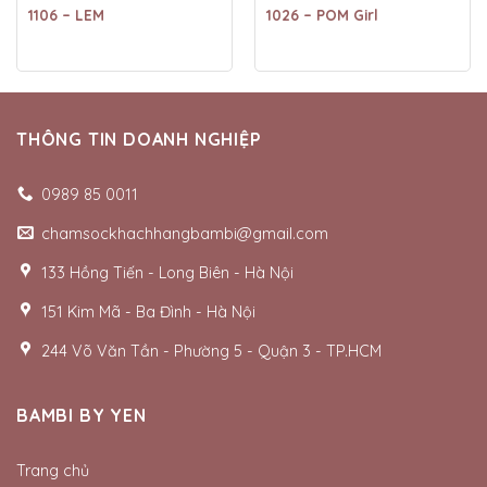
1106 – LEM
1026 – POM Girl
THÔNG TIN DOANH NGHIỆP
0989 85 0011
chamsockhachhangbambi@gmail.com
133 Hồng Tiến - Long Biên - Hà Nội
151 Kim Mã - Ba Đình - Hà Nội
244 Võ Văn Tần - Phường 5 - Quận 3 - TP.HCM
BAMBI BY YEN
Trang chủ