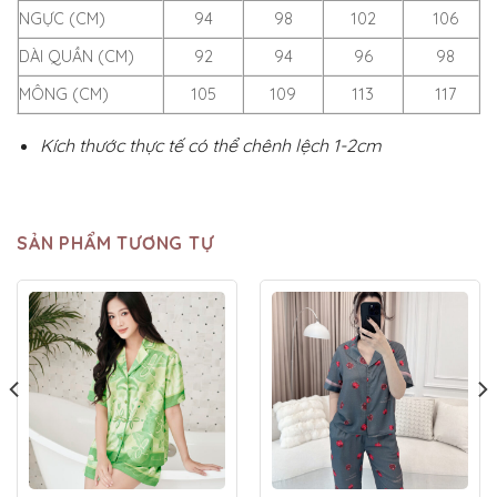
NGỰC (CM)
94
98
102
106
DÀI QUẦN (CM)
92
94
96
98
MÔNG (CM)
105
109
113
117
Kích thước thực tế có thể chênh lệch 1-2cm
SẢN PHẨM TƯƠNG TỰ