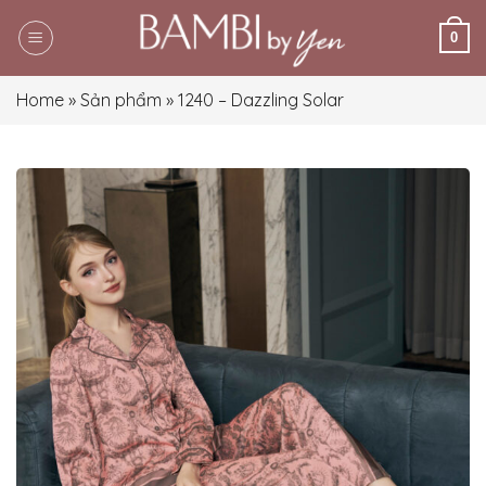
Skip
0
to
content
Home
»
Sản phẩm
»
1240 – Dazzling Solar