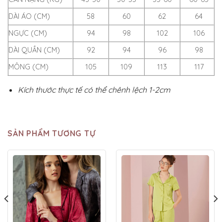
DÀI ÁO (CM)
58
60
62
64
NGỰC (CM)
94
98
102
106
DÀI QUẦN (CM)
92
94
96
98
MÔNG (CM)
105
109
113
117
Kích thước thực tế có thể chênh lệch 1-2cm
SẢN PHẨM TƯƠNG TỰ