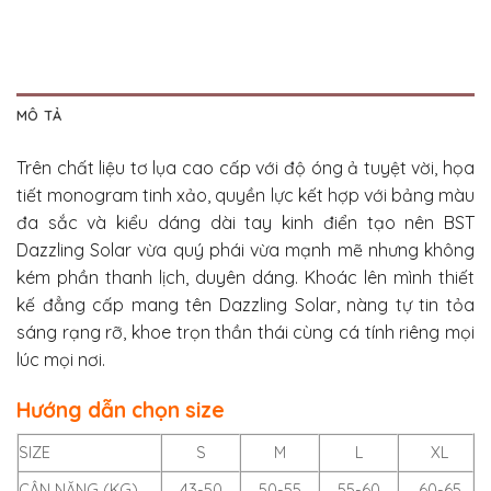
MÔ TẢ
Trên chất liệu tơ lụa cao cấp với độ óng ả tuyệt vời, họa
tiết monogram tinh xảo, quyền lực kết hợp với bảng màu
đa sắc và kiểu dáng dài tay kinh điển tạo nên BST
Dazzling Solar vừa quý phái vừa mạnh mẽ nhưng không
kém phần thanh lịch, duyên dáng. Khoác lên mình thiết
kế đẳng cấp mang tên Dazzling Solar, nàng tự tin tỏa
sáng rạng rỡ, khoe trọn thần thái cùng cá tính riêng mọi
lúc mọi nơi.
Hướng dẫn chọn size
SIZE
S
M
L
XL
CÂN NẶNG (KG)
43-50
50-55
55-60
60-65