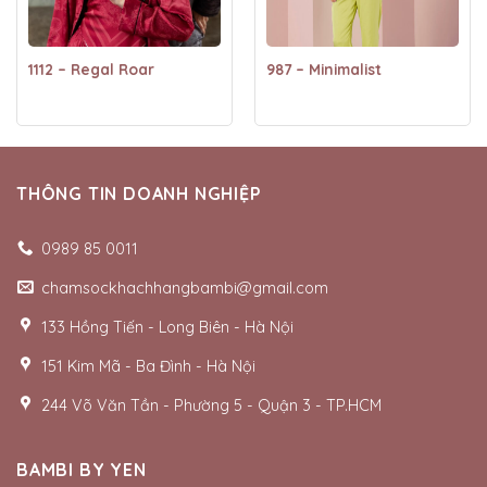
1112 – Regal Roar
987 – Minimalist
THÔNG TIN DOANH NGHIỆP
0989 85 0011
chamsockhachhangbambi@gmail.com
133 Hồng Tiến - Long Biên - Hà Nội
151 Kim Mã - Ba Đình - Hà Nội
244 Võ Văn Tần - Phường 5 - Quận 3 - TP.HCM
BAMBI BY YEN