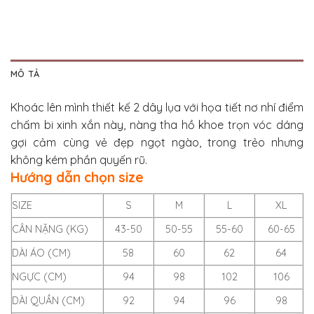
MÔ TẢ
Khoác lên mình thiết kế 2 dây lụa với họa tiết nơ nhí điểm
chấm bi xinh xắn này, nàng tha hồ khoe trọn vóc dáng
gợi cảm cùng vẻ đẹp ngọt ngào, trong trẻo nhưng
không kém phần quyến rũ.
Hướng dẫn chọn size
SIZE
S
M
L
XL
CÂN NẶNG (KG)
43-50
50-55
55-60
60-65
DÀI ÁO (CM)
58
60
62
64
NGỰC (CM)
94
98
102
106
DÀI QUẦN (CM)
92
94
96
98