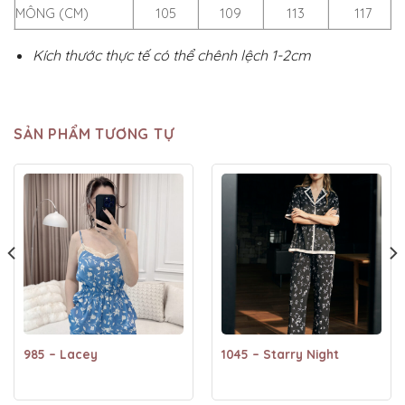
MÔNG (CM)
105
109
113
117
Kích thước thực tế có thể chênh lệch 1-2cm
SẢN PHẨM TƯƠNG TỰ
985 – Lacey
1045 – Starry Night