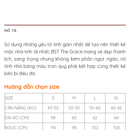
MÔ TẢ
Sử dụng những yếu tố tinh giản nhất để tạo nên thiết kế
mặc nhà tinh tế nhất, BST The Grace mang vẻ đẹp thanh
lịch, sang trọng nhưng không kém phần ngọt ngào, nữ
tính nhờ bảng màu trơn quý phái kết hợp cùng thiết kế
bèo bí điệu đà.
Hướng dẫn chọn size
SIZE
S
M
L
XL
CÂN NẶNG (KG)
43-50
50-55
55-60
60-65
DÀI ÁO (CM)
58
60
62
64
NGỰC (CM)
94
98
102
106