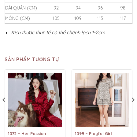
DÀI QUẦN (CM)
92
94
96
98
MÔNG (CM)
105
109
113
117
Kích thước thực tế có thể chênh lệch 1-2cm
SẢN PHẨM TƯƠNG TỰ
1072 – Her Passion
1099 – Playful Girl