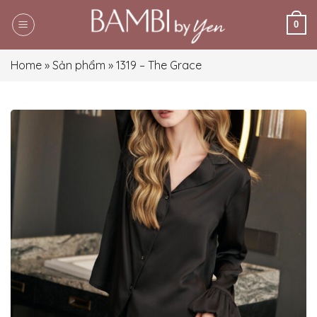
Skip
0
to
content
Home
»
Sản phẩm
»
1319 – The Grace