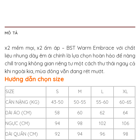
MÔ TẢ
x2 mềm mại, x2 ấm áp – BST Warm Embrace với chất
liệu nhung dày êm ái chính là lựa chọn hoàn hảo để nàng
chill trong không gian riêng tư một cách thư thái ngay cả
khi ngoài kia, mùa đông vẫn đang rét mướt.
Hướng dẫn chọn size
SIZE
S
M
L
XL
CÂN NẶNG (KG)
43-50
50-55
55-60
60-65
DÀI ÁO (CM)
58
60
62
64
NGỰC (CM)
94
98
102
106
DÀI QUẦN (CM)
92
94
96
98