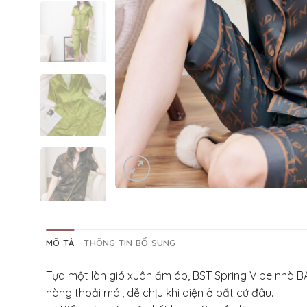
MÔ TẢ
THÔNG TIN BỔ SUNG
Tựa một làn gió xuân ấm áp, BST Spring Vibe nhà BA
nàng thoải mái, dễ chịu khi diện ở bất cứ đâu.