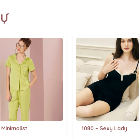
TỰ
 Minimalist
1080 – Sexy Lady