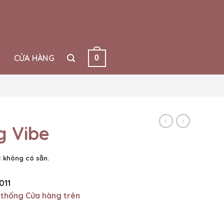
CỬA HÀNG
0
g Vibe
 không có sẵn.
011
 thống Cửa hàng trên