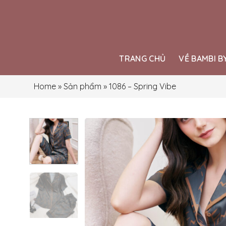
Skip
to
content
TRANG CHỦ
VỀ BAMBI B
Home
»
Sản phẩm
»
1086 – Spring Vibe