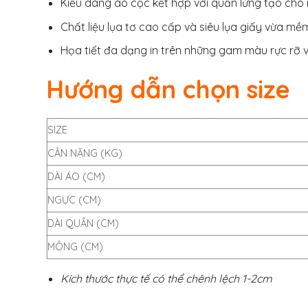
Kiểu dáng áo cộc kết hợp với quần lửng tạo cho n
Chất liệu lụa tơ cao cấp và siêu lụa giấy vừa m
Họa tiết đa dạng in trên những gam màu rực rỡ và
Hướng dẫn chọn size
SIZE
CÂN NẶNG (KG)
DÀI ÁO (CM)
NGỰC (CM)
DÀI QUẦN (CM)
MÔNG (CM)
Kích thước thực tế có thể chênh lệch 1-2cm