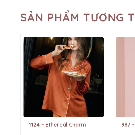
SẢN PHẨM TƯƠNG 
1124 – Ethereal Charm
987 –