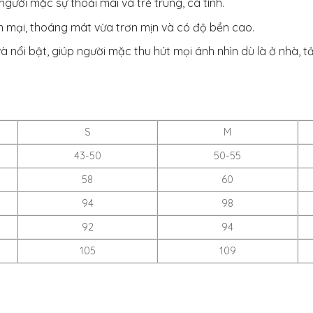
gười mặc sự thoải mái và trẻ trung, cá tính.
ềm mại, thoáng mát vừa trơn mịn và có độ bền cao.
 nổi bật, giúp người mặc thu hút mọi ánh nhìn dù là ở nhà, t
S
M
43-50
50-55
58
60
94
98
92
94
105
109