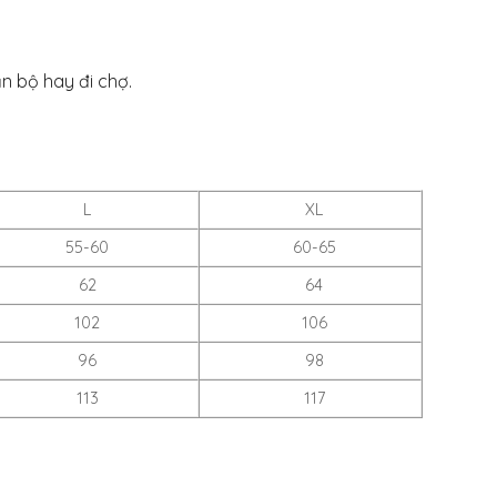
ản bộ hay đi chợ.
L
XL
55-60
60-65
62
64
102
106
96
98
113
117