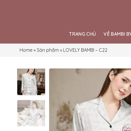
Skip
to
content
TRANG CHỦ
VỀ BAMBI B
Home
»
Sản phẩm
»
LOVELY BAMBI – C22