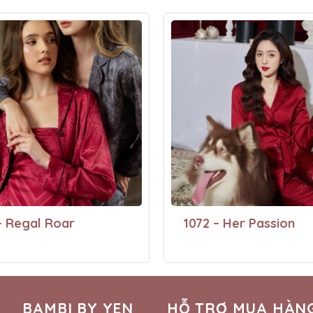
– Regal Roar
1072 – Her Passion
BAMBI BY YEN
HỖ TRỢ MUA HÀN