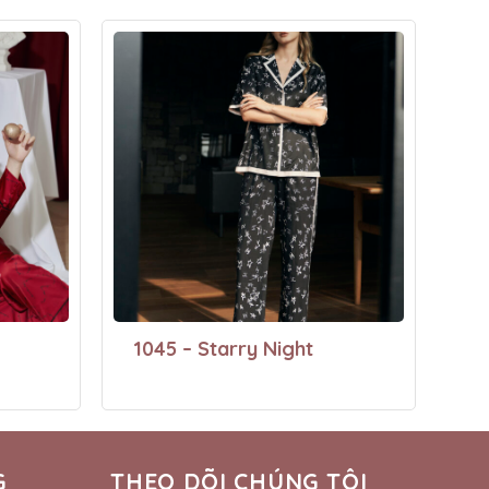
1045 – Starry Night
G
THEO DÕI CHÚNG TÔI