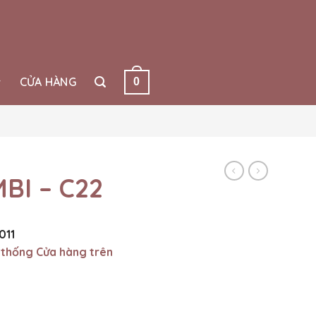
CỬA HÀNG
0
BI – C22
011
 thống Cửa hàng trên