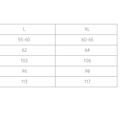
L
XL
55-60
60-65
62
64
102
106
96
98
113
117