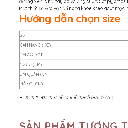
đường viền lé nơi tay áo và ống quần. Set pyjamas tr
Một thiết kế vừa vặn để nàng khoe khéo gout mặc n
Hướng dẫn chọn size
SIZE
CÂN NẶNG (KG)
DÀI ÁO (CM)
NGỰC (CM)
DÀI QUẦN (CM)
MÔNG (CM)
Kích thước thực tế có thể chênh lệch 1-2cm
SẢN PHẨM TƯƠNG 