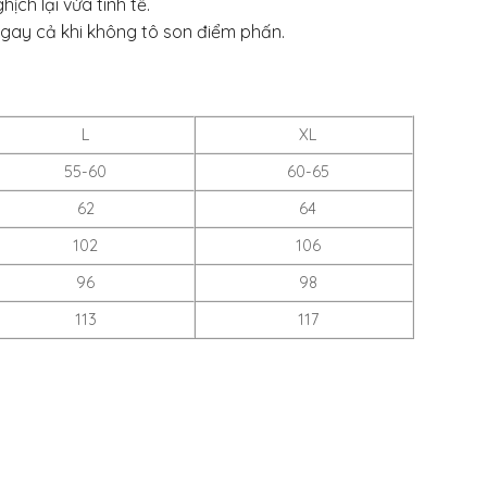
ch lại vừa tinh tế.
ngay cả khi không tô son điểm phấn.
L
XL
55-60
60-65
62
64
102
106
96
98
113
117