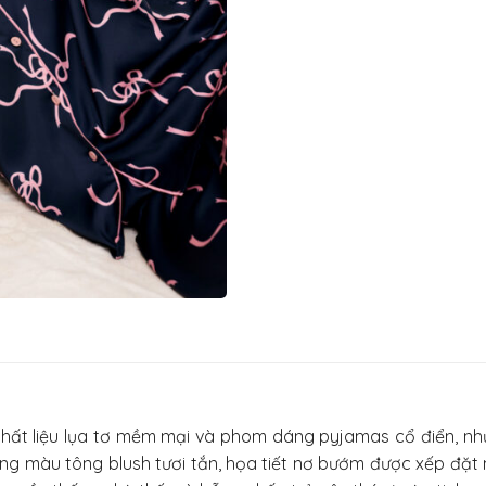
chất liệu lụa tơ mềm mại và phom dáng pyjamas cổ điển, n
ảng màu tông blush tươi tắn, họa tiết nơ bướm được xếp đặt