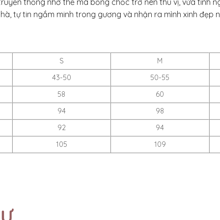
uyền thống nhờ thế mà bỗng chốc trở nên thú vị, vừa tinh nghị
hà, tự tin ngắm minh trong gương và nhận ra mình xinh đẹp 
S
M
43-50
50-55
58
60
94
98
92
94
105
109
TỰ