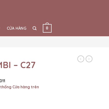
CỬA HÀNG
0
BI – C27
011
 thống Cửa hàng trên