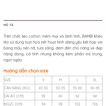
MÔ TẢ
Trên chất liệu cotton mềm mại và lành tính, BAMBI khéo
léo sử dụng loạt họa tiết hoạt hình đáng yêu kết hợp với
bảng màu nền nã, tươi sáng, đem đến cho nàng vẻ đẹp
năng động, cá tính nhưng không kém phần trẻ trung,
ngọt ngào.
Hướng dẫn chọn size
SIZE
S
M
L
XL
CÂN NẶNG (KG)
43-50
50-55
55-60
60-65
DÀI ÁO (CM)
58
60
62
64
NGỰC (CM)
94
98
102
106