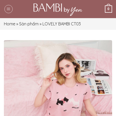
Skip
0
to
content
Home
»
Sản phẩm
»
LOVELY BAMBI CT03