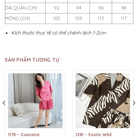
DÀI QUẦN (CM)
92
94
96
98
MÔNG (CM)
105
109
113
117
Kích thước thực tế có thể chênh lệch 1-2cm
SẢN PHẨM TƯƠNG TỰ
1178 – Cuavana
1281 – Exotic Wild