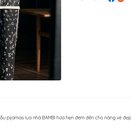
mẫu pijamas lụa nhà BAMBI hứa hẹn đem đến cho nàng vẻ đẹp 