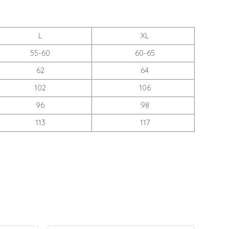
L
XL
55-60
60-65
62
64
102
106
96
98
113
117