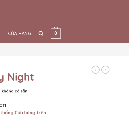
CỬA HÀNG
0
y Night
 không có sẵn.
011
 thống Cửa hàng trên