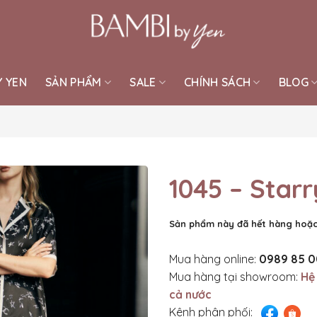
Y YEN
SẢN PHẨM
SALE
CHÍNH SÁCH
BLOG
1045 – Starr
Sản phẩm này đã hết hàng hoặc
Mua hàng online:
0989 85 0
Mua hàng tại showroom:
Hệ
cả nước
Kênh phân phối: