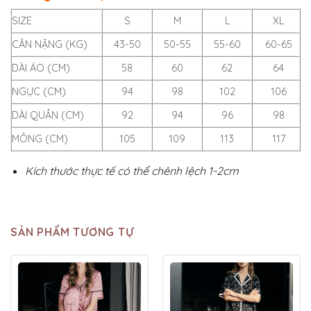
SIZE
S
M
L
XL
CÂN NẶNG (KG)
43-50
50-55
55-60
60-65
DÀI ÁO (CM)
58
60
62
64
NGỰC (CM)
94
98
102
106
DÀI QUẦN (CM)
92
94
96
98
MÔNG (CM)
105
109
113
117
Kích thước thực tế có thể chênh lệch 1-2cm
SẢN PHẨM TƯƠNG TỰ