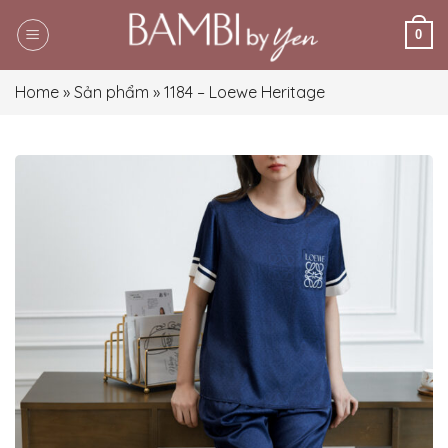
Skip
0
to
content
Home
»
Sản phẩm
»
1184 – Loewe Heritage