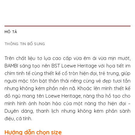
MÔ TẢ
THÔNG TIN BỔ SUNG
Trên chất liệu tơ lụa cao cấp vừa êm ái vừa mịn mướt,
BAMBI sáng tạo nên BST Loewe Heritage với họa tiết im
chìm tinh tế cùng thiết kế cổ tròn hiện đại, trẻ trung, giúp
người mặc tôn bật thần thái riêng cùng vẻ đẹp tươi tắn
nhưng không kém phần nền nã. Khoác lên mình thiết kế
đồ ngủ mang tên Loewe Heritage, nàng tha hồ tạo cho
mình hình ảnh hoàn hảo của một nàng thơ hiện đại –
Duyên dáng, thanh lịch nhưng không kém phần sành
điệu, cá tính.
Hướng dẫn chọn size