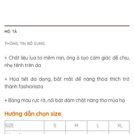
MÔ TẢ
THÔNG TIN BỔ SUNG
+ Chất liệu lụa tơ mềm mịn, óng ả tạo cảm giác dễ chịu,
nhẹ tênh trên da
+ Họa tiết đa dạng, bắt mắt để nàng thỏa thích trở
thành fashionista
+ Bảng màu rực rỡ, nổi bật đậm chất nàng thơ mùa hạ
Hướng dẫn chọn size
SIZE
S
M
L
XL