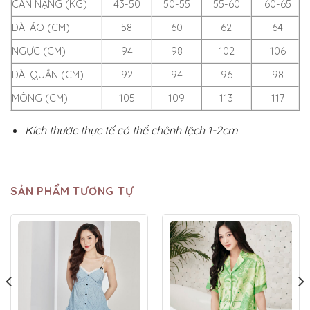
CÂN NẶNG (KG)
43-50
50-55
55-60
60-65
DÀI ÁO (CM)
58
60
62
64
NGỰC (CM)
94
98
102
106
DÀI QUẦN (CM)
92
94
96
98
MÔNG (CM)
105
109
113
117
Kích thước thực tế có thể chênh lệch 1-2cm
SẢN PHẨM TƯƠNG TỰ