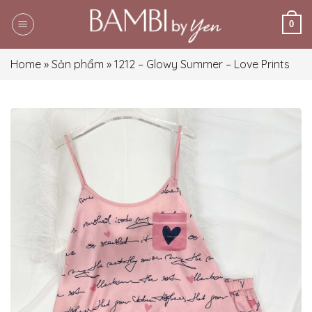
Skip
0
to
content
Home
»
Sản phẩm
»
1212 – Glowy Summer – Love Prints