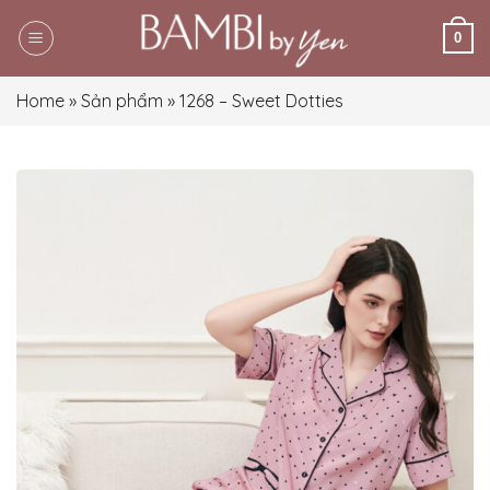
Skip
0
to
content
Home
»
Sản phẩm
»
1268 – Sweet Dotties