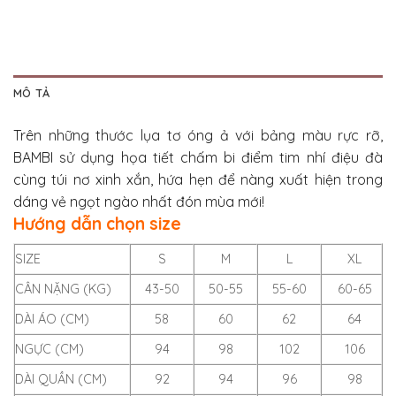
MÔ TẢ
Trên những thước lụa tơ óng ả với bảng màu rực rỡ,
BAMBI sử dụng họa tiết chấm bi điểm tim nhí điệu đà
cùng túi nơ xinh xắn, hứa hẹn để nàng xuất hiện trong
dáng vẻ ngọt ngào nhất đón mùa mới!
Hướng dẫn chọn size
SIZE
S
M
L
XL
CÂN NẶNG (KG)
43-50
50-55
55-60
60-65
DÀI ÁO (CM)
58
60
62
64
NGỰC (CM)
94
98
102
106
DÀI QUẦN (CM)
92
94
96
98