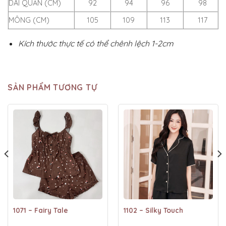
DÀI QUẦN (CM)
92
94
96
98
MÔNG (CM)
105
109
113
117
Kích thước thực tế có thể chênh lệch 1-2cm
SẢN PHẨM TƯƠNG TỰ
1071 – Fairy Tale
1102 – Silky Touch