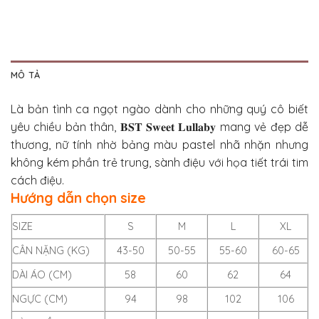
MÔ TẢ
Là bản tình ca ngọt ngào dành cho những quý cô biết
yêu chiều bản thân, 𝐁𝐒𝐓 𝐒𝐰𝐞𝐞𝐭 𝐋𝐮𝐥𝐥𝐚𝐛𝐲 mang vẻ đẹp dễ
thương, nữ tính nhờ bảng màu pastel nhã nhặn nhưng
không kém phần trẻ trung, sành điệu với họa tiết trái tim
cách điệu.
Hướng dẫn chọn size
SIZE
S
M
L
XL
CÂN NẶNG (KG)
43-50
50-55
55-60
60-65
DÀI ÁO (CM)
58
60
62
64
NGỰC (CM)
94
98
102
106