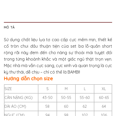
MÔ TẢ
Sử dụng chất liệu lụa tơ cao cấp cực mềm mịn, thiết kế
cổ tròn chui đầu thuận tiện của set ba lỗ-quần short
rộng rãi này đem đến cho nàng sự thoải mái tuyệt đối
trong từng khoảnh khắc và một giấc ngủ thật trọn vẹn.
Mặc nhà mà vẫn cực sang, cực xinh và quan trọng là cực
kỳ thư thái, dễ chịu – chỉ có thể là BAMBI!
Hướng dẫn chọn size
SIZE
S
M
L
XL
CÂN NẶNG (KG)
43-50
50-55
55-60
60-65
DÀI ÁO (CM)
58
60
62
64
NGỰC (CM)
94
98
102
106