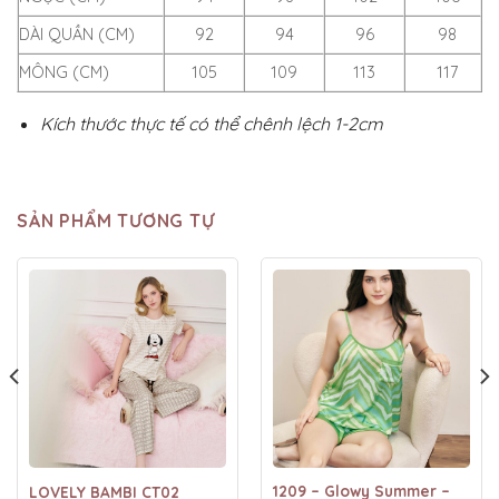
DÀI QUẦN (CM)
92
94
96
98
MÔNG (CM)
105
109
113
117
Kích thước thực tế có thể chênh lệch 1-2cm
SẢN PHẨM TƯƠNG TỰ
1209 – Glowy Summer –
LOVELY BAMBI CT02