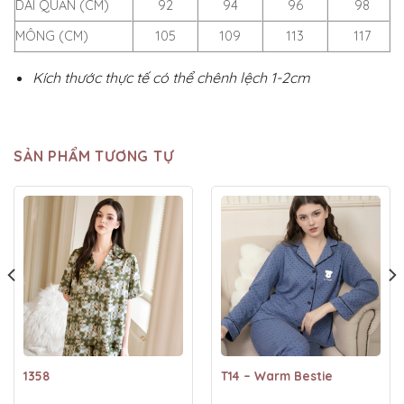
DÀI QUẦN (CM)
92
94
96
98
MÔNG (CM)
105
109
113
117
Kích thước thực tế có thể chênh lệch 1-2cm
SẢN PHẨM TƯƠNG TỰ
1358
T14 – Warm Bestie