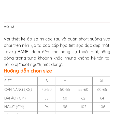
MÔ TẢ
Với thiết kế áo sơ-mi cộc tay và quần short suông vừa
phải trên nền lụa tơ cao cấp họa tiết sọc dọc đẹp mắt,
Lovely BAMBI đem đến cho nàng sự thoải mái, năng
động trong từng khoảnh khắc nhưng không hề tồn tại
nỗi lo bị “nuốt người, mất dáng”.
Hướng dẫn chọn size
SIZE
S
M
L
XL
CÂN NẶNG (KG)
43-50
50-55
55-60
60-65
DÀI ÁO (CM)
58
60
62
64
NGỰC (CM)
94
98
102
106