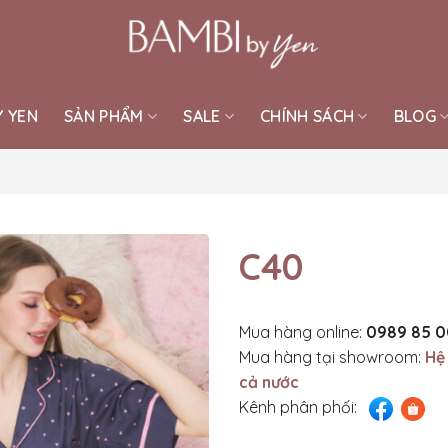
Y YEN
SẢN PHẨM
SALE
CHÍNH SÁCH
BLOG
C40
Mua hàng online:
0989 85 0
Mua hàng tại showroom:
Hệ
cả nước
Kênh phân phối: