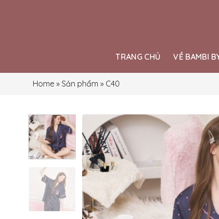
Skip
to
content
TRANG CHỦ
VỀ BAMBI B
Home
»
Sản phẩm
»
C40