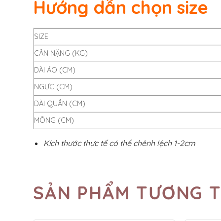
Hướng dẫn chọn size
SIZE
CÂN NẶNG (KG)
DÀI ÁO (CM)
NGỰC (CM)
DÀI QUẦN (CM)
MÔNG (CM)
Kích thước thực tế có thể chênh lệch 1-2cm
SẢN PHẨM TƯƠNG 