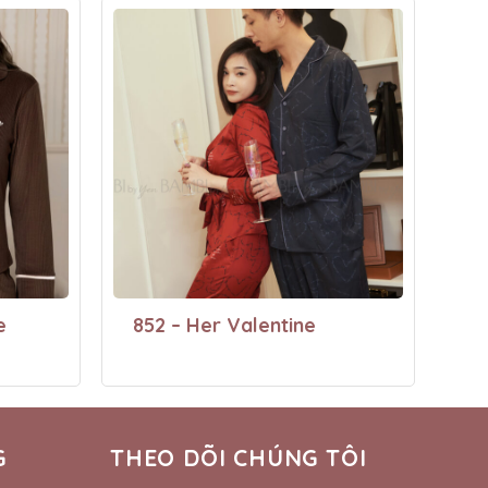
e
852 – Her Valentine
G
THEO DÕI CHÚNG TÔI