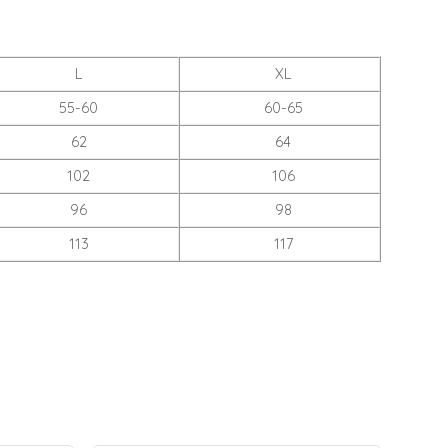
L
XL
55-60
60-65
62
64
102
106
96
98
113
117