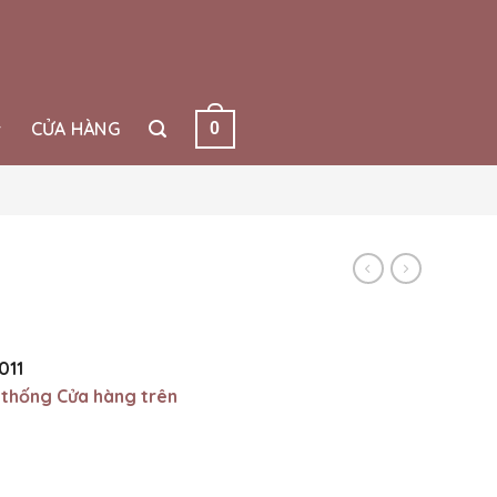
CỬA HÀNG
0
011
 thống Cửa hàng trên