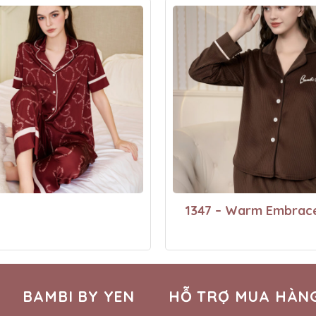
1347 – Warm Embrac
BAMBI BY YEN
HỖ TRỢ MUA HÀN