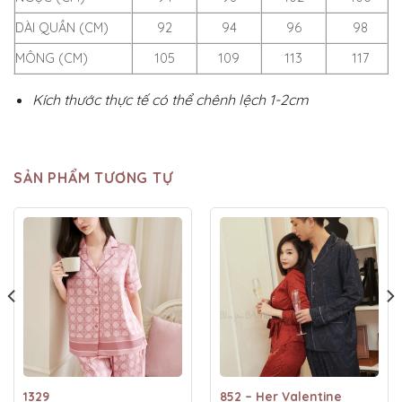
DÀI QUẦN (CM)
92
94
96
98
MÔNG (CM)
105
109
113
117
Kích thước thực tế có thể chênh lệch 1-2cm
SẢN PHẨM TƯƠNG TỰ
1329
852 – Her Valentine