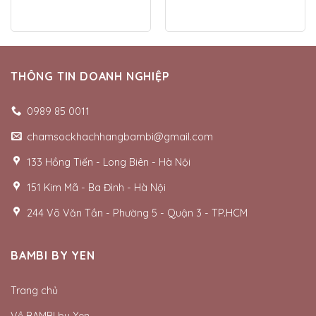
THÔNG TIN DOANH NGHIỆP
0989 85 0011
chamsockhachhangbambi@gmail.com
133 Hồng Tiến - Long Biên - Hà Nội
151 Kim Mã - Ba Đình - Hà Nội
244 Võ Văn Tần - Phường 5 - Quận 3 - TP.HCM
BAMBI BY YEN
Trang chủ
Về BAMBI by Yen