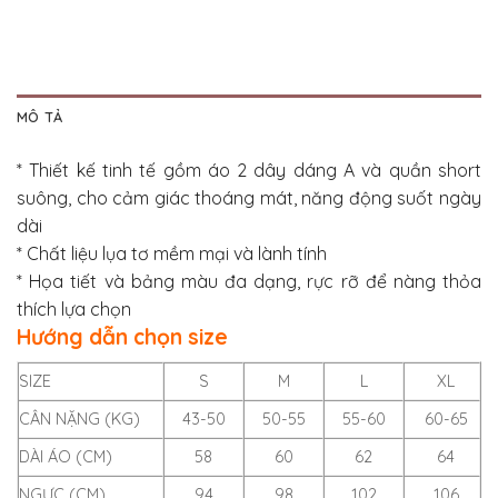
MÔ TẢ
* Thiết kế tinh tế gồm áo 2 dây dáng A và quần short
suông, cho cảm giác thoáng mát, năng động suốt ngày
dài
* Chất liệu lụa tơ mềm mại và lành tính
* Họa tiết và bảng màu đa dạng, rực rỡ để nàng thỏa
thích lựa chọn
Hướng dẫn chọn size
SIZE
S
M
L
XL
CÂN NẶNG (KG)
43-50
50-55
55-60
60-65
DÀI ÁO (CM)
58
60
62
64
NGỰC (CM)
94
98
102
106