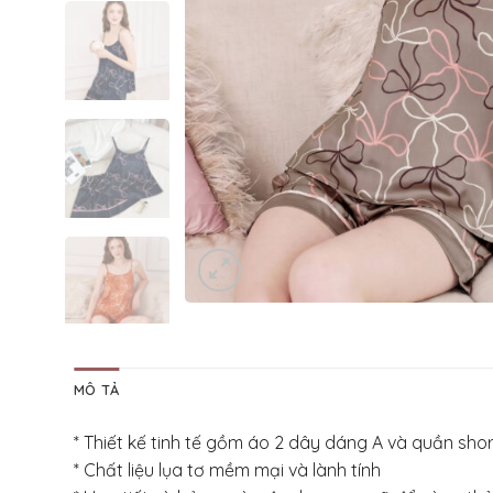
MÔ TẢ
* Thiết kế tinh tế gồm áo 2 dây dáng A và quần sh
* Chất liệu lụa tơ mềm mại và lành tính