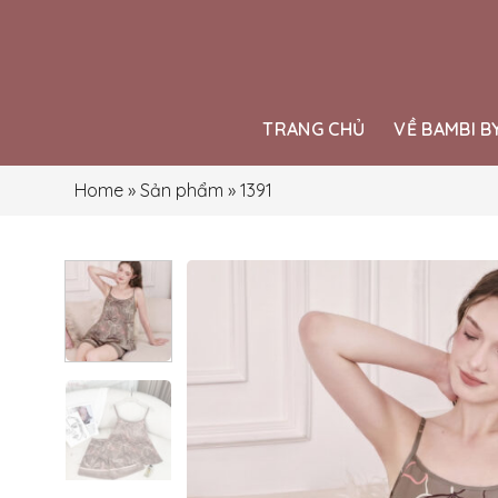
Skip
to
content
TRANG CHỦ
VỀ BAMBI B
Home
»
Sản phẩm
»
1391