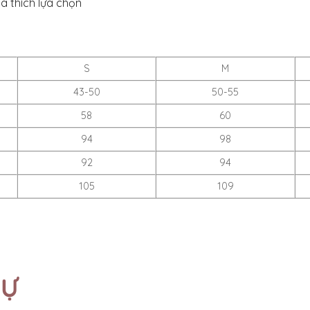
a thích lựa chọn
S
M
43-50
50-55
58
60
94
98
92
94
105
109
TỰ