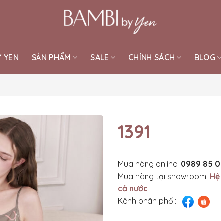
Y YEN
SẢN PHẨM
SALE
CHÍNH SÁCH
BLOG
1391
Mua hàng online:
0989 85 0
Mua hàng tại showroom:
Hệ
cả nước
Kênh phân phối: