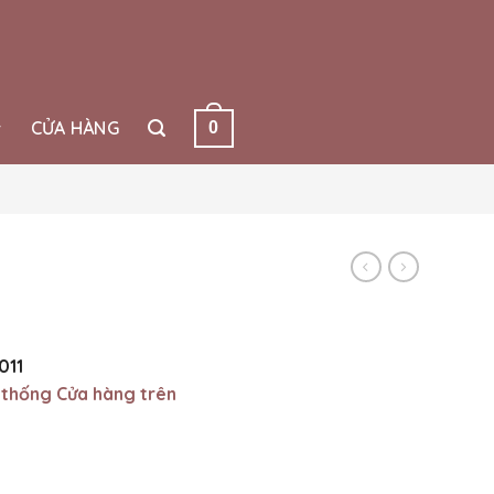
CỬA HÀNG
0
011
 thống Cửa hàng trên