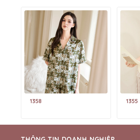
1358
1355
THÔNG TIN DOANH NGHIỆP