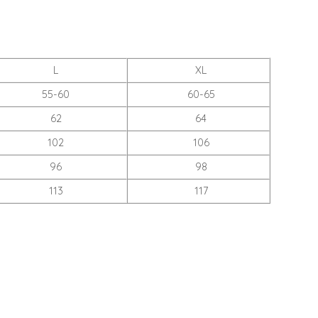
L
XL
55-60
60-65
62
64
102
106
96
98
113
117