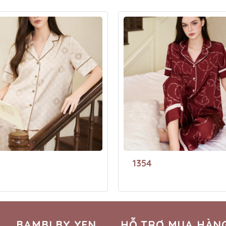
1354
BAMBI BY YEN
HỖ TRỢ MUA HÀN