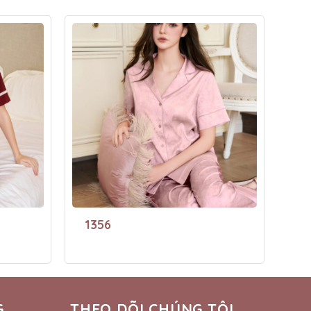
1356
G
THEO DÕI CHÚNG TÔI