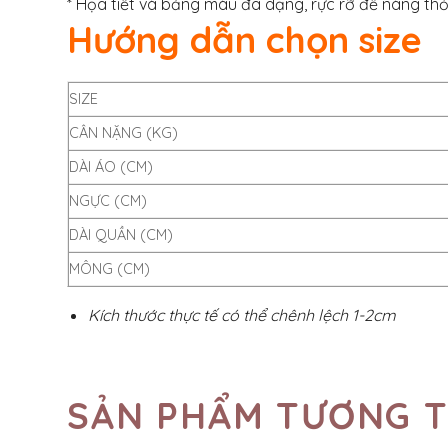
* Họa tiết và bảng màu đa dạng, rực rỡ để nàng thỏ
Hướng dẫn chọn size
SIZE
CÂN NẶNG (KG)
DÀI ÁO (CM)
NGỰC (CM)
DÀI QUẦN (CM)
MÔNG (CM)
Kích thước thực tế có thể chênh lệch 1-2cm
SẢN PHẨM TƯƠNG 